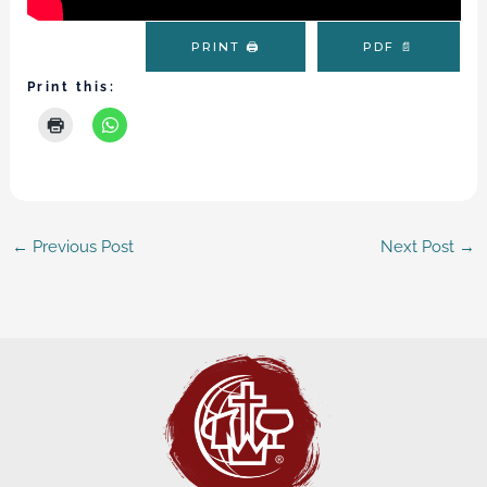
PRINT 🖨
PDF 📄
Print this:
←
Previous Post
Next Post
→